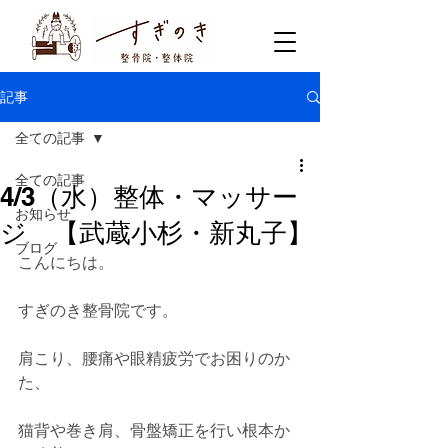
記事
全ての記事
全ての記事
4/3（水）整体・マッサー
お知らせ
ジ 【武蔵小杉・新丸子】
ブログ
こんにちは。
すぎのき整骨院です。
肩こり、腰痛や眼精疲労でお困りのか
た、
猫背や巻き肩、骨盤矯正を行い根本か