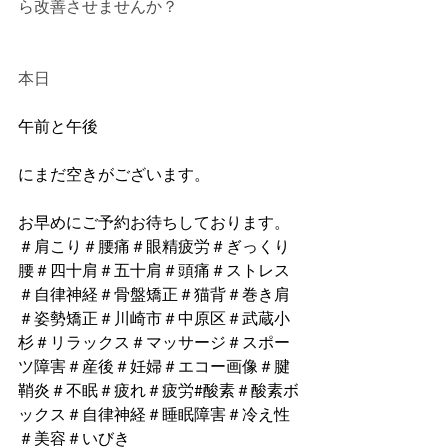
ら改善させませんか？
本日
午前と午後
にまだ空きがございます。
お早めにご予約お待ちしております。
＃肩こり＃腰痛＃眼精疲労＃ぎっくり
腰＃四十肩＃五十肩＃頭痛＃ストレス
＃自律神経＃骨盤矯正＃猫背＃巻き肩
＃姿勢矯正＃川崎市＃中原区＃武蔵小
杉＃リラックス＃マッサージ＃スポー
ツ障害＃産後＃妊婦＃エコー画像＃腱
鞘炎＃不眠＃疲れ＃疲労#酸素＃酸素ボ
ックス＃自律神経＃睡眠障害＃冷え性
＃美容＃いびき