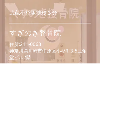
​武蔵小杉駅徒歩３分
​すぎのき整骨院
住所:
211-0063
神奈川県川崎市中原区小杉町3-5三角
堂ビル2階
​空き情報検索
24時間WEB予約
​（整骨/整体）
ホットペッパーで予約する
整骨/整体の営業時間