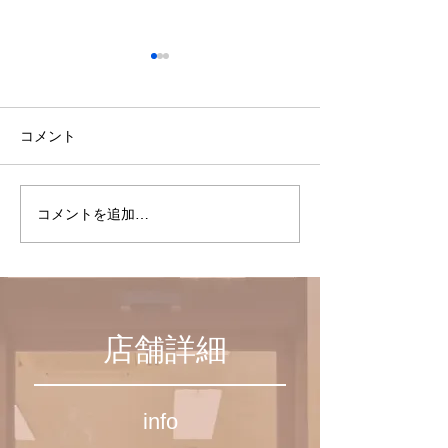
コメント
聖路加ガーデン
コメントを追加…
１１月からの施
日変更のお知ら
店舗詳細
info