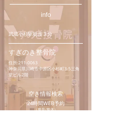
info
​武蔵小杉駅徒歩３分
​すぎのき整骨院
住所:
211-0063
神奈川県川崎市中原区小杉町3-5三角
堂ビル2階
​空き情報検索
24時間WEB予約
​（整骨/整体）
ホットペッパーで予約する