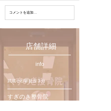
聖路加ガーデン
コメントを追加…
１１月からの施
日変更のお知ら
店舗詳細
info
​武蔵小杉駅徒歩３分
​すぎのき整骨院
住所:
211-0063
神奈川県川崎市中原区小杉町3-5三角