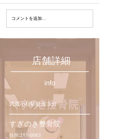
聖路加ガーデン
コメントを追加…
１１月からの施
日変更のお知ら
店舗詳細
info
​武蔵小杉駅徒歩３分
​すぎのき整骨院
住所:
211-0063