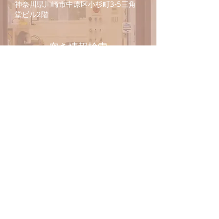
神奈川県川崎市中原区小杉町3-5三角
堂ビル2階
​空き情報検索
24時間WEB予約
​（整骨/整体）
ホットペッパーで予約する
整骨/整体の営業時間
診療時間
月
火
水
木
9:30~12:30
〇
〇
〇
〇
Tel:
044-701-0049
定休日/なし