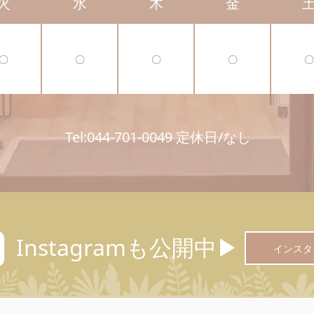
火
水
木
金
〇
〇
〇
〇
〇
Tel:044-701-0049 定休日/なし
Instagramも公開中▶︎
インスタ