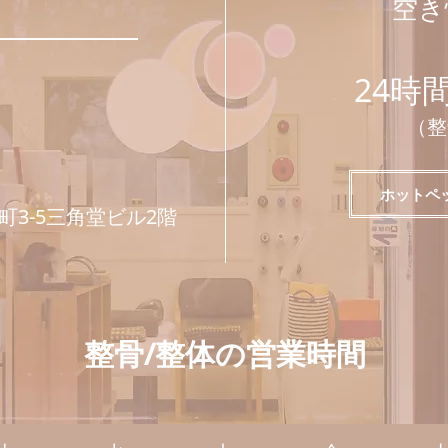
​空
24時
​（
ホットペ
3-5三角堂ビル2階
整骨/整体の営業時間