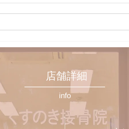
聖路加ガーデン
１１
更の
店舗詳細
info