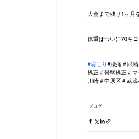
大会まで残り1ヶ月
体重はついに70キ
#肩こり
#腰痛＃眼
矯正＃骨盤矯正＃マ
川崎＃中原区＃武蔵
ブログ