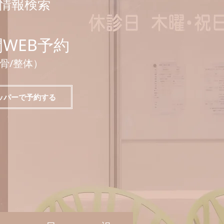
き情報検索
間WEB予約
整骨/整体）
ッパーで予約する