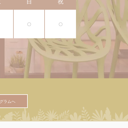
土
日
祝
〇
〇
グラムへ