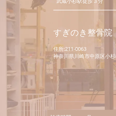
​武蔵小杉駅徒歩３分
​すぎのき整骨院
住所:211-0063
神奈川県川崎市中原区小杉町