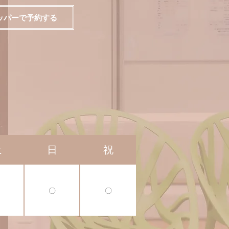
ッパーで予約する
土
日
祝
〇
〇