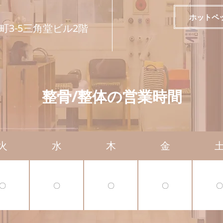
ホットペ
3-5三角堂ビル2階
整骨/整体の営業時間
火
水
木
金
〇
〇
〇
〇
〇