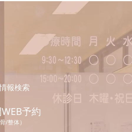
お知らせ
き情報検索
間WEB予約
整骨/整体）