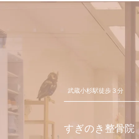
知らせ
​武蔵小杉駅徒歩３分
​すぎのき整骨院