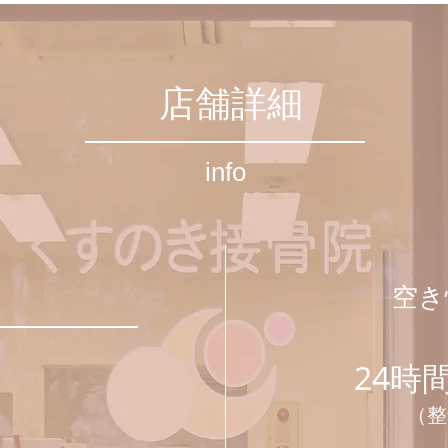
更の
店舗詳細
info
​空
24時
​（