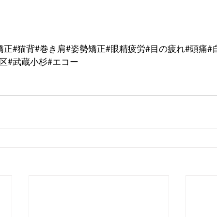
矯正#猫背#巻き肩#姿勢矯正#眼精疲労#目の疲れ#頭痛#
区#武蔵小杉#エコー